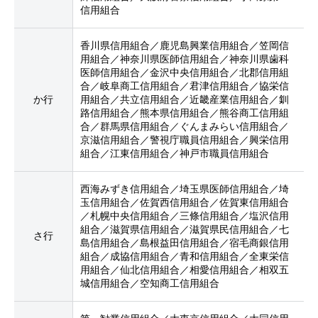
信用組合
香川県信用組合／鹿児島興業信用組合／笠岡信
用組合／神奈川県医師信用組合／神奈川県歯科
医師信用組合／金沢中央信用組合／北郡信用組
合／岐阜商工信用組合／君津信用組合／協栄信
か行
用組合／共立信用組合／近畿産業信用組合／釧
路信用組合／熊本県信用組合／熊谷商工信用組
合／群馬県信用組合／ぐんまみらい信用組合／
京滋信用組合／警視庁職員信用組合／興栄信用
組合／江東信用組合／神戸市職員信用組合
西海みずき信用組合／埼玉県医師信用組合／埼
玉信用組合／佐賀西信用組合／佐賀東信用組合
／札幌中央信用組合／三條信用組合／塩沢信用
組合／滋賀県信用組合／滋賀県民信用組合／七
さ行
島信用組合／島根益田信用組合／宿毛商銀信用
組合／成協信用組合／青和信用組合／全東栄信
用組合／仙北信用組合／相愛信用組合／相双五
城信用組合／空知商工信用組合