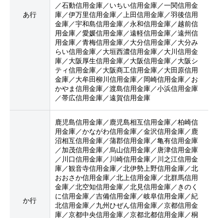
／石動信用金庫／いちい信用金庫／一関信用金
あ行
庫／伊万里信用金庫／上田信用金庫／羽後信用
金庫／宇和島信用金庫／永和信用金庫／越前信
用金庫／愛媛信用金庫／遠軽信用金庫／遠州信
用金庫／青梅信用金庫／大分信用金庫／大分み
らい信用金庫／大垣西濃信用金庫／大川信用金
庫／大阪厚生信用金庫／大阪信用金庫／大阪シ
ティ信用金庫／大阪商工信用金庫／大田原信用
金庫／大牟田柳川信用金庫／岡崎信用金庫／お
かやま信用金庫／渡島信用金庫／小浜信用金庫
／帯広信用金庫／遠賀信用金庫
鹿児島信用金庫／鹿児島相互信用金庫／柏崎信
用金庫／かながわ信用金庫／金沢信用金庫／鹿
沼相互信用金庫／蒲郡信用金庫／亀有信用金庫
／加茂信用金庫／烏山信用金庫／唐津信用金庫
／川口信用金庫／川崎信用金庫／川之江信用金
庫／観音寺信用金庫／北伊勢上野信用金庫／北
おおさか信用金庫／北上信用金庫／北群馬信用
金庫／北空知信用金庫／北見信用金庫／きのく
に信用金庫／吉備信用金庫／岐阜信用金庫／紀
か行
北信用金庫／九州ひぜん信用金庫／京都信用金
庫／京都中央信用金庫／京都北都信用金庫／桐