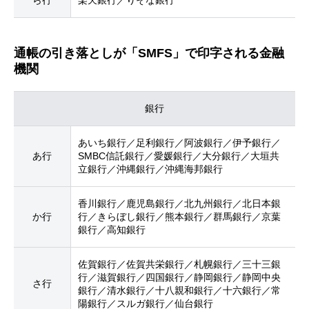
ら行
楽天銀行／りそな銀行
通帳の引き落としが「SMFS」で印字される金融
機関
銀行
あいち銀行／足利銀行／阿波銀行／伊予銀行／
あ行
SMBC信託銀行／愛媛銀行／大分銀行／大垣共
立銀行／沖縄銀行／沖縄海邦銀行
香川銀行／鹿児島銀行／北九州銀行／北日本銀
か行
行／きらぼし銀行／熊本銀行／群馬銀行／京葉
銀行／高知銀行
佐賀銀行／佐賀共栄銀行／札幌銀行／三十三銀
行／滋賀銀行／四国銀行／静岡銀行／静岡中央
さ行
銀行／清水銀行／十八親和銀行／十六銀行／常
陽銀行／スルガ銀行／仙台銀行