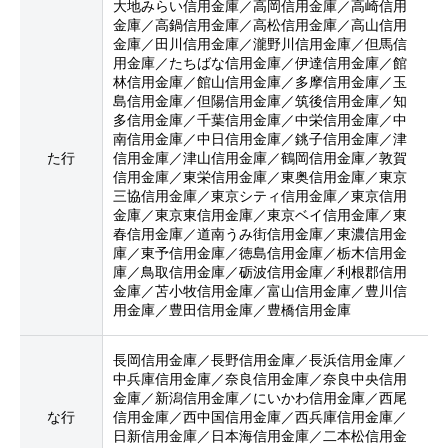
大地みらい信用金庫／高岡信用金庫／高崎信用
金庫／高鍋信用金庫／高松信用金庫／高山信用
金庫／田川信用金庫／瀧野川信用金庫／但馬信
用金庫／たちばな信用金庫／伊達信用金庫／館
林信用金庫／館山信用金庫／多摩信用金庫／玉
島信用金庫／但陽信用金庫／筑後信用金庫／知
多信用金庫／千葉信用金庫／中栄信用金庫／中
南信用金庫／中日信用金庫／銚子信用金庫／津
た行
信用金庫／津山信用金庫／鶴岡信用金庫／敦賀
信用金庫／東栄信用金庫／東奥信用金庫／東京
三協信用金庫／東京シティ信用金庫／東京信用
金庫／東京東信用金庫／東京ベイ信用金庫／東
春信用金庫／道南うみ街信用金庫／東濃信用金
庫／東予信用金庫／徳島信用金庫／栃木信用金
庫／鳥取信用金庫／砺波信用金庫／利根郡信用
金庫／苫小牧信用金庫／富山信用金庫／豊川信
用金庫／豊田信用金庫／豊橋信用金庫
長岡信用金庫／長野信用金庫／長浜信用金庫／
中兵庫信用金庫／奈良信用金庫／奈良中央信用
金庫／新潟信用金庫／にいかわ信用金庫／西尾
な行
信用金庫／西中国信用金庫／西兵庫信用金庫／
日新信用金庫／日本海信用金庫／二本松信用金