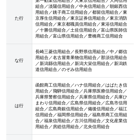
第一勧業信用組合／大東京信用組合／大同信用
組合／淡陽信用組合／中央信用組合／朝銀西信
用組合／銚子商工信用組合／都留信用組合／東
た行
京厚生信用組合／東京証券信用組合／東京消防
信用組合／東京都職員信用組合／東浴信用組合
／十勝信用組合／土佐信用組合／富山県医師信
用組合／富山県信用組合／豊橋商工信用組合
長崎三菱信用組合／長野県信用組合／中ノ郷信
用組合／名古屋青果物信用組合／那須信用組合
な行
／新潟縣信用組合／新潟大栄信用組合／新潟鉄
道信用組合／のぞみ信用組合
函館商工信用組合／ハナ信用組合／はばたき信
用組合／飛騨信用組合／兵庫県医療信用組合／
兵庫県警察信用組合／兵庫県信用組合／兵庫ひ
まわり信用組合／広島県信用組合／広島市信用
は行
組合／広島商銀信用組合／備後信用組合／福江
信用組合／福岡県信用組合／福島県商工信用組
合／福泉信用組合／古川信用組合／文化産業信
用組合／房総信用組合／北央信用組合