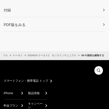
付録
PDF版をみる
ニュアル
ケータイ
DIGNO® ケータイ2 オンラインマニュアル
Wi-Fi接続を解除する
スマートフォン・携帯電話 トップ
iPhone
製品情報
キャンペー
料金プラン
ン