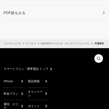
PDF版をみる
ンラインマニュアル
ケータイ
DIGNO® ケータイ2 オンラインマニュアル
共通操作
スマートフォン・携帯電話 トップ
iPhone
製品情報
キャンペー
料金プラン
ン
通信・エリ
ポイント
ア