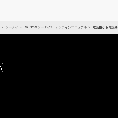
ケータイ
DIGNO® ケータイ2 オンラインマニュアル
電話帳から電話を
通
信・
エリ
ア