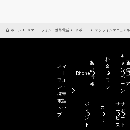
ホーム
スマートフォン・携帯電話
サポート
オンラインマニュアル
キ
料
製
ャ
スマ
金
品
ン
ート
iPhone
プ
情
ペ
フォ
ラ
報
ー
ン・
ン
ン
携帯
電話
ポ
サ
サ
カ
トッ
イ
ー
ポ
ー
プ
ン
ビ
ー
ド
ト
ス
ト