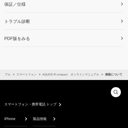
保証／仕様
トラブル診断
PDF版をみる
ニュアル
スマートフォン
AQUOS R compact オンラインマニュアル
画面について
スマートフォン・携帯電話 トップ
iPhone
製品情報