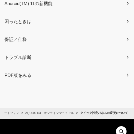
Android(TM) 11の新機能
困ったときは
保証／仕様
トラブル診断
PDF版をみる
スマートフォン
AQUOS R3 オンラインマニュアル
クイック設定パネルの変更について