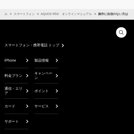
ュアル
スマートフォン
AQUOS R5G オンラインマニュアル
操作に自信のない方は
スマートフォン・携帯電話 トップ
iPhone
製品情報
キャンペー
料金プラン
ン
通信・エリ
ポイント
ア
カード
サービス
サポート