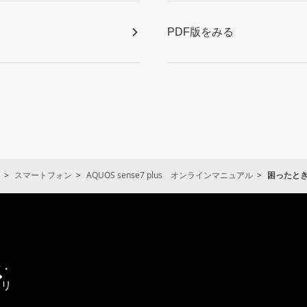
PDF版をみる
スマートフォン
AQUOS sense7 plus オンラインマニュアル
困ったと
通
信・
エリ
ア