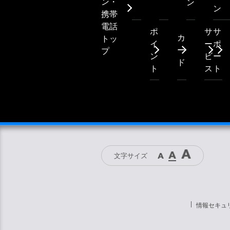
ン・
ン
ン
携帯
電話
ポ
サ
サ
カ
トッ
イ
ー
ポ
ー
プ
ン
ビ
ー
ド
ト
ス
ト
文字サイズ
情報セキュ