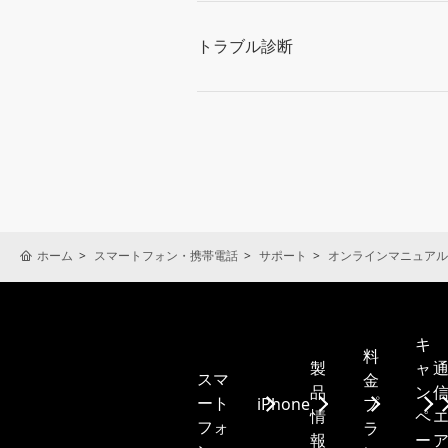
トラブル診断
ホーム
スマートフォン・携帯電話
サポート
オンラインマニュアル
キ
料
製
ャ
スマ
金
品
ン
ート
iPhone
プ
情
ペ
フォ
ラ
報
ー