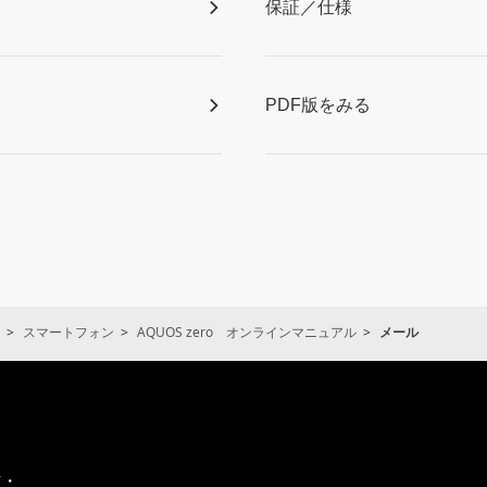
保証／仕様
PDF版をみる
スマートフォン
AQUOS zero オンラインマニュアル
メール
通
信・