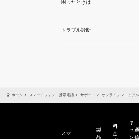
困ったときは
トラブル診断
ホーム
スマートフォン・携帯電話
サポート
オンラインマニュアル
キ
料
製
ャ
スマ
金
品
ン