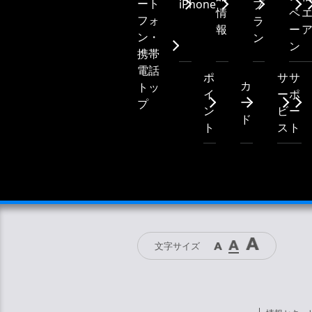
ート
iPhone
プ
情
ペ
フォ
ラ
報
ー
ン・
ン
ン
携帯
電話
ポ
サ
サ
カ
トッ
イ
ー
ポ
ー
プ
ン
ビ
ー
ド
ト
ス
ト
文字サイズ