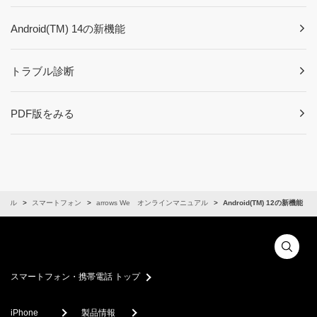
Android(TM) 14の新機能
トラブル診断
PDF版をみる
ュアル
スマートフォン
arrows We オンラインマニュアル
Android(TM) 12の新機能
スマートフォン・携帯電話 トップ
iPhone
製品情報