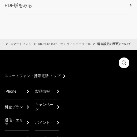
PDF版をみる
アル
スマートフォン
DIGNO® BX2 オンラインマニュアル
端末設定の変更について
スマートフォン・携帯電話 トップ
iPhone
製品情報
キャンペー
料金プラン
ン
通信・エリ
ポイント
ア