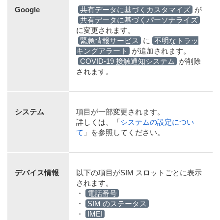
Google
共有データに基づくカスタマイズ
が
共有データに基づくパーソナライズ
に変更されます。
緊急情報サービス
に
不明なトラッ
キングアラート
が追加されます。
COVID-19 接触通知システム
が削除
されます。
システム
項目が一部変更されます。
詳しくは、「
システムの設定につい
て
」を参照してください。
デバイス情報
以下の項目がSIM スロットごとに表示
されます。
・
電話番号
・
SIM のステータス
・
IMEI