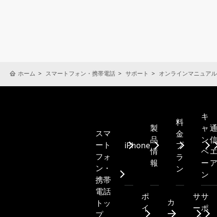
ホーム
スマートフォン・携帯電話
サポート
オンラインマニュアル
キ
料
製
ャ
スマ
金
品
ン
ート
iPhone
プ
情
ペ
フォ
ラ
報
ー
ン・
ン
ン
携帯
電話
ポ
サ
サ
カ
トッ
イ
ー
ポ
ー
プ