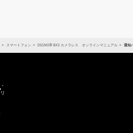
スマートフォン
DIGNO® BX3 カメラレス オンラインマニュアル
通知
通
信・
エリ
ア