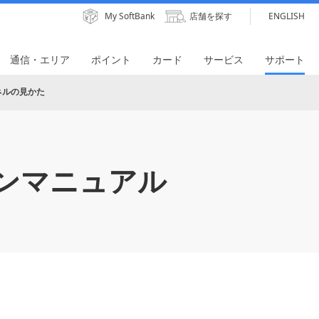
My SoftBank
店舗を探す
ENGLISH
通信・エリア
ポイント
カード
サービス
サポート
ネルの見かた
ンマニュアル