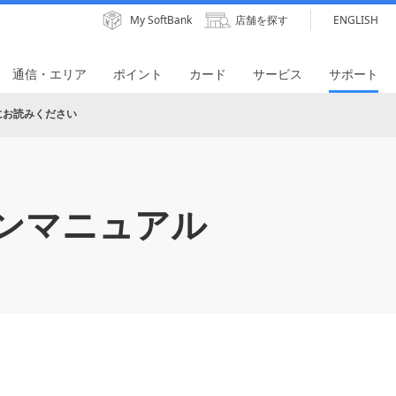
My SoftBank
店舗を探す
ENGLISH
通信・エリア
ポイント
カード
サービス
サポート
にお読みください
ンマニュアル