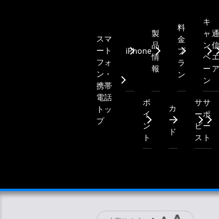
キ
料
製
ャ
スマ
金
品
ン
ート
iPhone
プ
情
ペ
フォ
ラ
報
ー
ン・
ン
ン
携帯
電話
ポ
サ
サ
カ
トッ
イ
ー
ポ
ー
プ
ン
ビ
ー
ド
ト
ス
ト