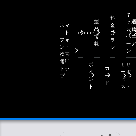
キ
料
製
ャ
スマ
金
品
ン
ート
iPhone
プ
情
ペ
フォ
ラ
報
ー
ン・
ン
ン
携帯
電話
ポ
サ
サ
カ
トッ
イ
ー
ポ
ー
プ
ン
ビ
ー
ド
ト
ス
ト