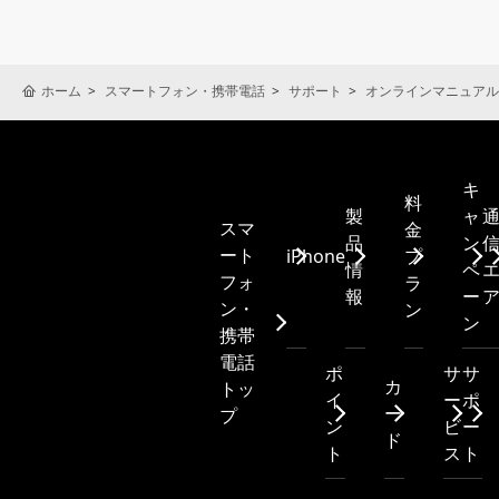
ホーム
スマートフォン・携帯電話
サポート
オンラインマニュアル
キ
料
製
ャ
スマ
金
品
ン
ート
iPhone
プ
情
ペ
フォ
ラ
報
ー
ン・
ン
ン
携帯
電話
ポ
サ
サ
カ
トッ
イ
ー
ポ
ー
プ
ン
ビ
ー
ド
ト
ス
ト