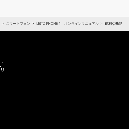
スマートフォン
LEITZ PHONE 1 オンラインマニュアル
便利な機能
通
信・
エリ
ア