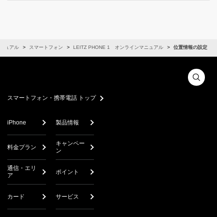
ニュアル
スマートフォン
LEITZ PHONE 1 オンラインマニュアル
位置情報の設定
スマートフォン・携帯電話 トップ
iPhone
製品情報
キャンペー
料金プラン
ン
通信・エリ
ポイント
ア
カード
サービス