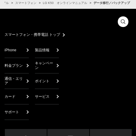
ュアル
スマートフォン
LG K50 オンラインマニュアル
データ移行／バックアップ
スマートフォン・携帯電話 トップ
iPhone
製品情報
キャンペー
料金プラン
ン
通信・エリ
ポイント
ア
カード
サービス
サポート