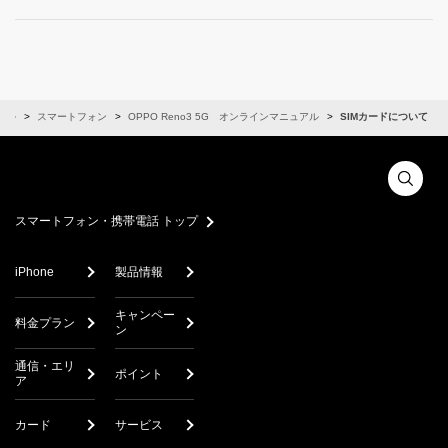
アル
スマートフォン
OPPO Reno3 5G オンラインマニュアル
SIMカードについて
スマートフォン・携帯電話 トップ
iPhone
製品情報
キャンペー
料金プラン
ン
通信・エリ
ポイント
ア
カード
サービス