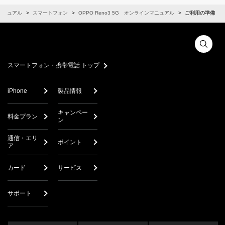
マニュアル
スマートフォン
OPPO Reno3 5G オンラインマニュアル
ご利用の準備
スマートフォン・携帯電話 トップ
iPhone
製品情報
キャンペー
料金プラン
ン
通信・エリ
ポイント
ア
カード
サービス
サポート