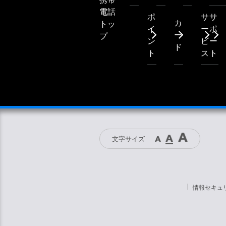
電話
ポ
サ
サ
カ
トッ
イ
ー
ポ
ー
プ
ン
ビ
ー
ド
ト
ス
ト
文字サイズ
情報セキュ