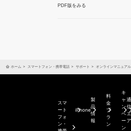
PDF版をみる
ホーム
スマートフォン・携帯電話
サポート
オンラインマニュアル
キ
料
製
ャ
スマ
金
品
ン
ート
iPhone
プ
情
ペ
フォ
ラ
報
ー
ン・
ン
ン
携帯