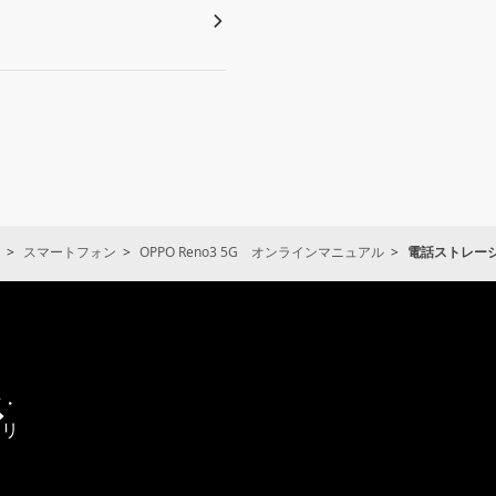
スマートフォン
OPPO Reno3 5G オンラインマニュアル
電話ストレー
通
信・
エリ
ア