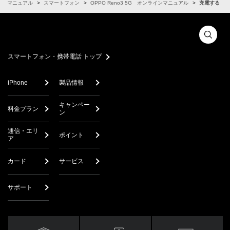
インマニュアル
スマートフォン
OPPO Reno3 5G オンラインマニュアル
充電する
スマートフォン・携帯電話 トップ
iPhone
製品情報
キャンペー
料金プラン
ン
通信・エリ
ポイント
ア
カード
サービス
サポート