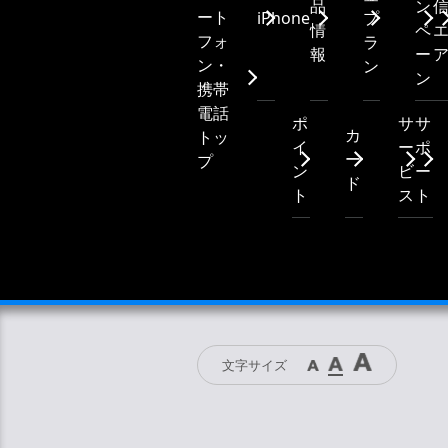
品
ン
ート
iPhone
プ
情
ペ
フォ
ラ
報
ー
ン・
ン
ン
携帯
電話
ポ
サ
サ
カ
トッ
イ
ー
ポ
ー
プ
ン
ビ
ー
ド
ト
ス
ト
文字サイズ