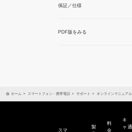
保証／仕様
PDF版をみる
ホーム
スマートフォン・携帯電話
サポート
オンラインマニュアル
キ
料
製
ャ
スマ
金