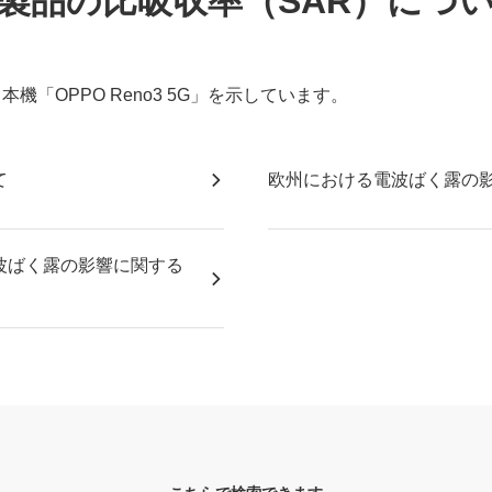
製品の比吸収率（SAR）につ
機「OPPO Reno3 5G」を示しています。
て
欧州における電波ばく露の
波ばく露の影響に関する