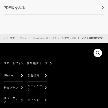
PDF版をみる
アル
スマートフォン
Redmi Note 10T オンラインマニュアル
デバイス情報の設定
スマートフォン・携帯電話 トップ
iPhone
製品情報
キャンペー
料金プラン
ン
通信・エリ
ポイント
ア