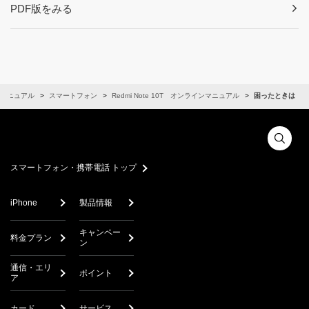
PDF版をみる
マニュアル
スマートフォン
Redmi Note 10T オンラインマニュアル
困ったときは
スマートフォン・携帯電話 トップ
iPhone
製品情報
キャンペー
料金プラン
ン
通信・エリ
ポイント
ア
カード
サービス