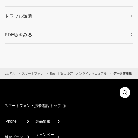
トラブル診断
PDF版をみる
マニュアル
スマートフォン
Redmi Note 10T オンラインマニュアル
データ使用量
スマートフォン・携帯電話 トップ
iPhone
製品情報
キャンペー
料金プラン