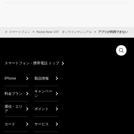
ル
スマートフォン
Redmi Note 10T オンラインマニュアル
アプリが利用できない
スマートフォン・携帯電話 トップ
iPhone
製品情報
キャンペー
料金プラン
ン
通信・エリ
ポイント
ア
カード
サービス