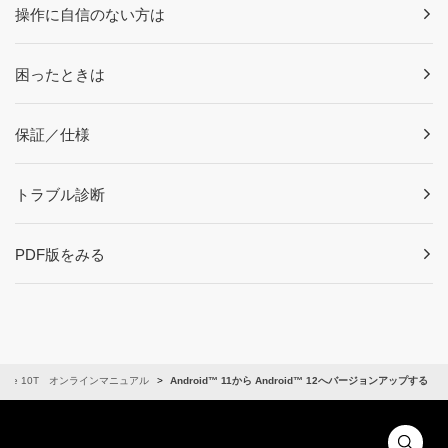
操作に自信のない方は
困ったときは
保証／仕様
トラブル診断
PDF版をみる
i Note 10T オンラインマニュアル
Android™ 11から Android™ 12へバージョンアップする