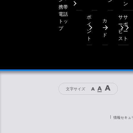
ン
ン
携帯
電話
ポ
サ
サ
カ
トッ
イ
ー
ポ
ー
プ
ン
ビ
ー
ド
ト
ス
ト
文字サイズ
情報セキュ