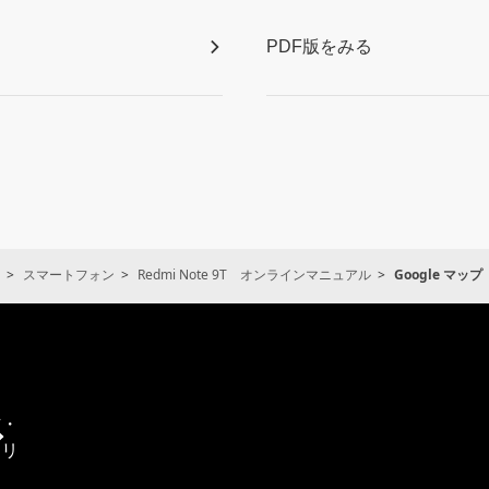
PDF版をみる
スマートフォン
Redmi Note 9T オンラインマニュアル
Google マップ
通
信・
エリ
ア