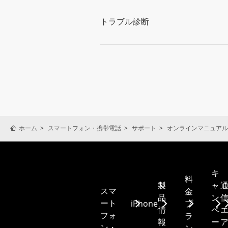
トラブル診断
ホーム
スマートフォン・携帯電話
サポート
オンラインマニュアル
キ
料
製
ャ
スマ
金
品
ン
ート
iPhone
プ
情
ペ
フォ
ラ
報
ー
ン・