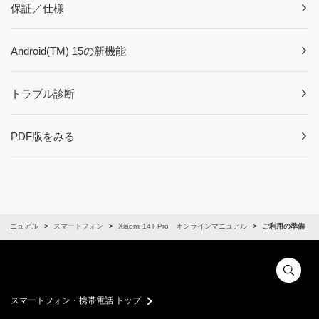
保証／仕様
Android(TM) 15の新機能
トラブル診断
PDF版をみる
ンマニュアル
スマートフォン
Xiaomi 14T Pro オンラインマニュアル
ご利用の準備
スマートフォン・携帯電話 トップ