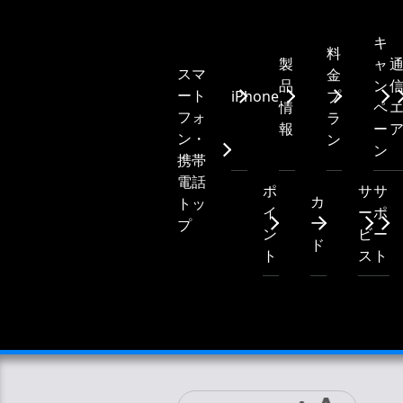
キ
料
製
ャ
スマ
金
品
ン
ート
iPhone
プ
情
ペ
フォ
ラ
報
ー
ン・
ン
ン
携帯
電話
ポ
サ
サ
カ
トッ
イ
ー
ポ
ー
プ
ン
ビ
ー
ド
ト
ス
ト