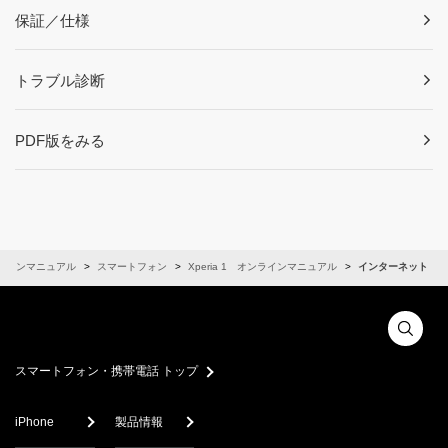
保証／仕様
トラブル診断
PDF版をみる
ラインマニュアル
スマートフォン
Xperia 1 オンラインマニュアル
インターネット
スマートフォン・携帯電話 トップ
iPhone
製品情報