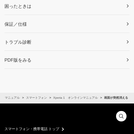
困ったときは
保証／仕様
トラブル診断
PDF版をみる
インマニュアル
スマートフォン
Xperia 1 オンラインマニュアル
画面が突然消える
スマートフォン・携帯電話 トップ