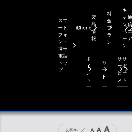
キ
料
製
ャ
スマ
金
品
ン
ート
iPhone
プ
情
ペ
フォ
ラ
報
ー
ン・
ン
ン
携帯
電話
ポ
サ
サ
カ
トッ
イ
ー
ポ
ー
プ
ン
ビ
ー
ド
ト
ス
ト
文字サイズ