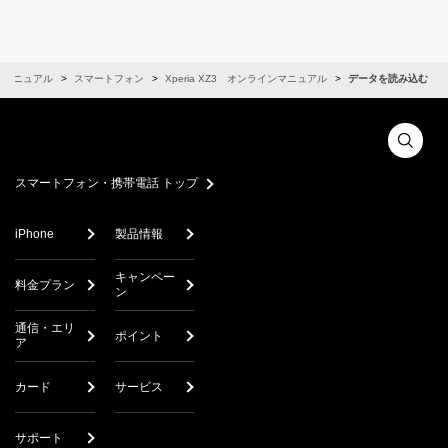
ンマニュアル
スマートフォン
Xperia XZ3 オンラインマニュアル
データを読み込む
スマートフォン・携帯電話 トップ
iPhone
製品情報
キャンペー
料金プラン
ン
通信・エリ
ポイント
ア
カード
サービス
サポート