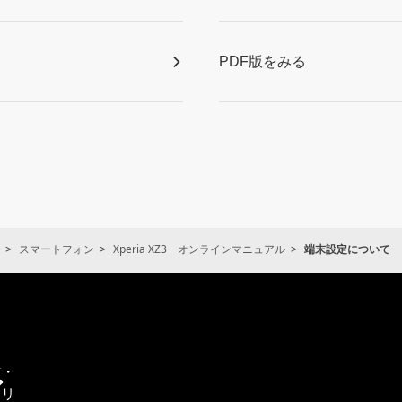
PDF版をみる
スマートフォン
Xperia XZ3 オンラインマニュアル
端末設定について
通
信・
エリ