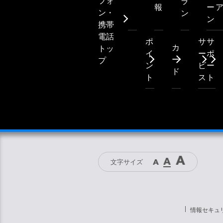
フォ
ラ
報
ー
ン・
ン
ン
携帯
電話
ポ
サ
サ
カ
トッ
イ
ー
ポ
ー
プ
ン
ビ
ー
ド
ト
ス
ト
文字サイズ
情報セキュ