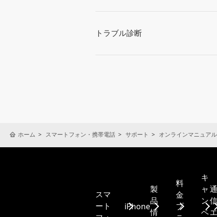
トラブル診断
ホーム
スマートフォン・携帯電話
サポート
オンラインマニュアル
キ
料
製
ャ
スマ
金
品
ン
ート
iPhone
プ
情
ペ