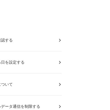
確認する
る日を設定する
について
ルデータ通信を制限する