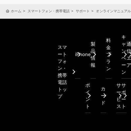
ホーム
スマートフォン・携帯電話
サポート
オンラインマニュアル
キ
料
製
ャ
スマ
金
品
ン
ート
iPhone
プ
情
ペ
フォ
ラ
報
ー
ン・
ン
ン
携帯
電話
ポ
サ
サ
カ
トッ
イ
ー
ポ
ー
プ
ン
ビ
ー
ド
ト
ス
ト