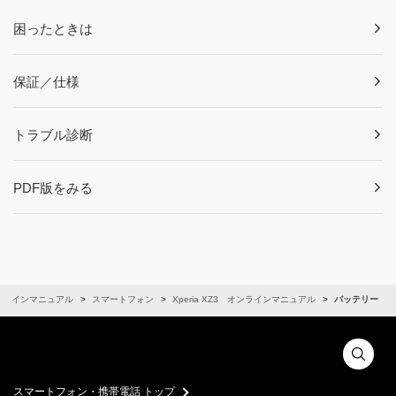
困ったときは
保証／仕様
トラブル診断
PDF版をみる
ンラインマニュアル
スマートフォン
Xperia XZ3 オンラインマニュアル
バッテリー
スマートフォン・携帯電話 トップ