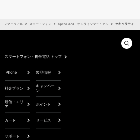
ラインマニュアル
スマートフォン
Xperia XZ3 オンラインマニュアル
セキュリティ
スマートフォン・携帯電話 トップ
iPhone
製品情報
キャンペー
料金プラン
ン
通信・エリ
ポイント
ア
カード
サービス
サポート