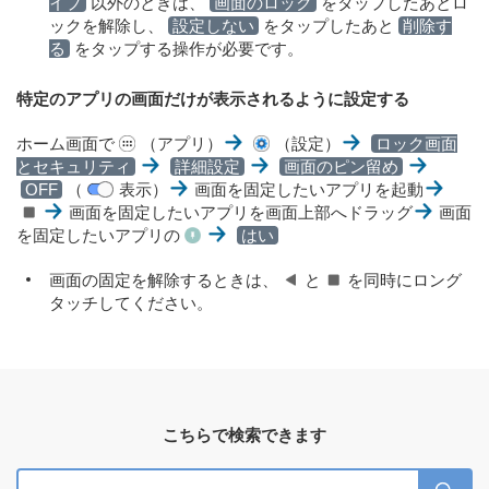
イプ
以外のときは、
画面のロック
をタップしたあとロ
ックを解除し、
設定しない
をタップしたあと
削除す
る
をタップする操作が必要です。
特定のアプリの画面だけが表示されるように設定する
ホーム画面で
（アプリ）
（設定）
ロック画面
とセキュリティ
詳細設定
画面のピン留め
OFF
（
表示）
画面を固定したいアプリを起動
画面を固定したいアプリを画面上部へドラッグ
画面
を固定したいアプリの
はい
画面の固定を解除するときは、
と
を同時にロング
タッチしてください。
こちらで検索できます