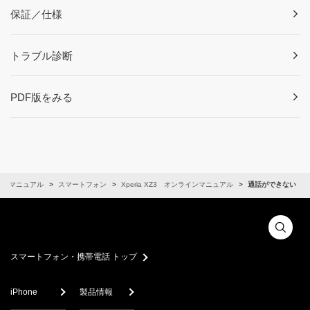
保証／仕様
トラブル診断
PDF版をみる
インマニュアル
スマートフォン
Xperia XZ3 オンラインマニュアル
通話ができない
スマートフォン・携帯電話 トップ
iPhone
製品情報