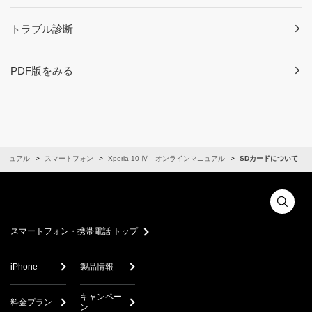
トラブル診断
PDF版をみる
マニュアル
スマートフォン
Xperia 10 Ⅳ オンラインマニュアル
SDカードについて
スマートフォン・携帯電話 トップ
iPhone
製品情報
キャンペー
料金プラン
ン