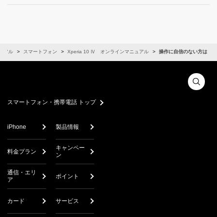
ュアル
スマートフォン
Xperia 10 Ⅳ オンラインマニュアル
操作に自信のない方は
スマートフォン・携帯電話 トップ
iPhone
製品情報
キャンペー
料金プラン
ン
通信・エリ
ポイント
ア
カード
サービス