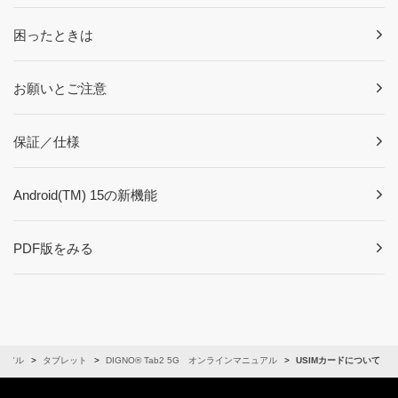
困ったときは
お願いとご注意
保証／仕様
Android(TM) 15の新機能
PDF版をみる
ュアル
タブレット
DIGNO® Tab2 5G オンラインマニュアル
USIMカードについて