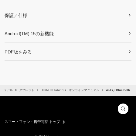
保証／仕様
Android(TM) 15の新機能
PDF版をみる
マニュアル
タブレット
DIGNO® Tab2 5G オンラインマニュアル
Wi-Fi／Bluetooth
スマートフォン・携帯電話 トップ