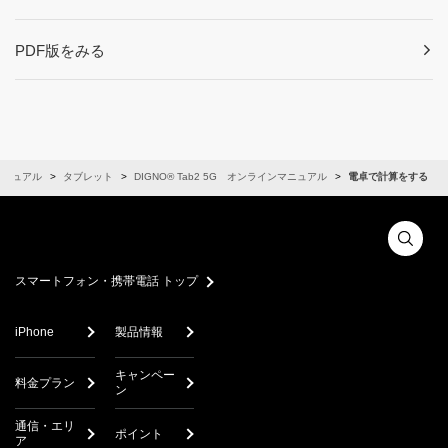
PDF版をみる
マニュアル
タブレット
DIGNO® Tab2 5G オンラインマニュアル
電卓で計算をする
スマートフォン・携帯電話 トップ
iPhone
製品情報
キャンペー
料金プラン
ン
通信・エリ
ポイント
ア