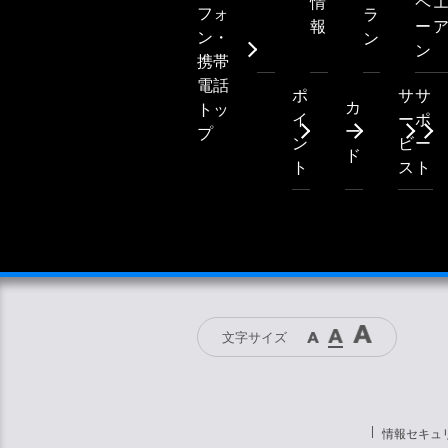
情
ペ
フォ
ラ
報
ー
ン・
ン
ン
携帯
電話
ポ
サ
サ
カ
トッ
イ
ー
ポ
ー
プ
ン
ビ
ー
ド
ト
ス
ト
文字サイズ
情報セキュ