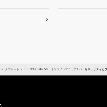
タブレット
DIGNO® Tab2 5G オンラインマニュアル
セキュリティと
通
信・