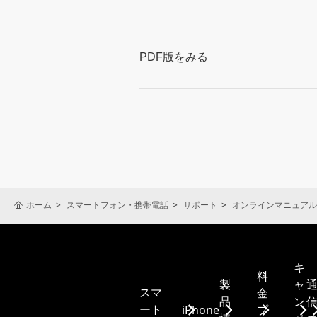
PDF版をみる
ホーム
スマートフォン・携帯電話
サポート
オンラインマニュアル
キ
料
製
ャ
スマ
金
品
ン
ート
iPhone
プ