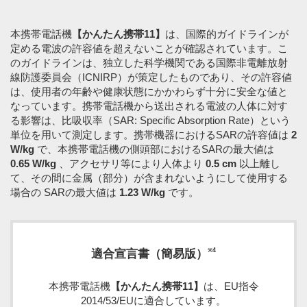
本携帯電話機
【かんたん携帯11】
は、国際的ガイドラインが
定める電波の許容値を超えないことが確認されています。こ
のガイドラインは、独立した科学機関である国際非電離放射
線防護委員会（ICNIRP）が策定したものであり、その許容値
は、使用者の年齢や健康状態にかかわらず十分に安全な値と
なっています。携帯電話機から送出される電波の人体に対す
る影響は、比吸収率（SAR: Specific Absorption Rate）という
単位を用いて測定します。携帯機器におけるSARの許容値は
2
W/kg
で、本携帯電話機の側頭部におけるSARの最大値は
0.65 W/kg
、アクセサリ等により人体より
0.5 cm
以上離し
て、その間に金属（部分）が含まれないようにして使用する
場合の SARの最大値は
1.23 W/kg
です。
※4
適合宣言書（簡易版）
本携帯電話機
【かんたん携帯11】
は、EU指令
2014/53/EUに適合しています。