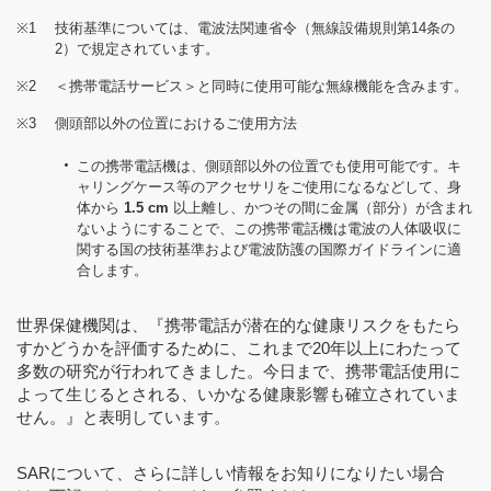
※1
技術基準については、電波法関連省令（無線設備規則第14条の
2）で規定されています。
※2
＜携帯電話サービス＞と同時に使用可能な無線機能を含みます。
※3
側頭部以外の位置におけるご使用方法
この携帯電話機は、側頭部以外の位置でも使用可能です。キ
ャリングケース等のアクセサリをご使用になるなどして、身
体から
1.5 cm
以上離し、かつその間に金属（部分）が含まれ
ないようにすることで、この携帯電話機は電波の人体吸収に
関する国の技術基準および電波防護の国際ガイドラインに適
合します。
世界保健機関は、『携帯電話が潜在的な健康リスクをもたら
すかどうかを評価するために、これまで20年以上にわたって
多数の研究が行われてきました。今日まで、携帯電話使用に
よって生じるとされる、いかなる健康影響も確立されていま
せん。』と表明しています。
SARについて、さらに詳しい情報をお知りになりたい場合