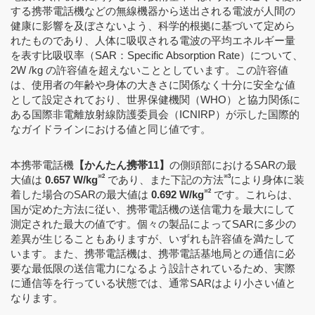
する携帯電話機などの無線機器から送出される電波が人間の
健康に影響を及ぼさないよう、科学的根拠に基づいて定めら
れたものであり、人体に吸収される電波の平均エネルギー量
を表す比吸収率（SAR：Specific Absorption Rate）について、
2W /kg の許容値を超えないこととしています。この許容値
は、使用者の年齢や身体の大きさに関係なく十分に安全な値
として設定されており、世界保健機関（WHO）と協力関係に
ある国際非電離放射線防護委員会（ICNIRP）が示した国際的
なガイドラインにおける値と同じ値です。
本携帯電話機
【かんたん携帯11】
の側頭部におけるSARの最
※2
※3
大値は
0.657 W/kg
であり、また下記の方法
により身体に装
※2
着した場合のSARの最大値は
0.692 W/kg
です。これらは、
国が定めた方法に従い、携帯電話機の送信電力を最大にして
測定された最大の値です。個々の製品によってSARに多少の
差異が生じることもありますが、いずれも許容値を満たして
います。また、携帯電話機は、携帯電話基地局との通信に必
要な最低限の送信電力になるよう設計されているため、実際
に通信等を行っている状態では、通常SARはより小さい値と
なります。