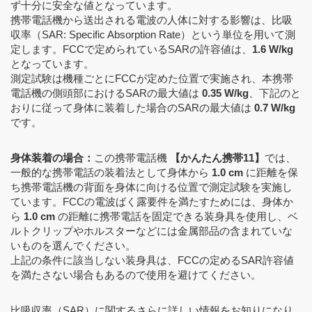
ず十分に安全な値となっています。
携帯電話機から送出される電波の人体に対する影響は、比吸
収率（SAR: Specific Absorption Rate）という単位を用いて測
定します。FCCで定められているSARの許容値は、
1.6 W/kg
となっています。
測定試験は機種ごとにFCCが定めた位置で実施され、本携帯
電話機の側頭部におけるSARの最大値は
0.35 W/kg
、下記のと
おりに従って身体に装着した場合のSARの最大値は
0.7 W/kg
です。
身体装着の場合：
この携帯電話機
【かんたん携帯11】
では、
一般的な携帯電話の装着法として身体から
1.0 cm
に距離を保
ち携帯電話機の背面を身体に向ける位置で測定試験を実施し
ています。FCCの電波ばく露要件を満たすためには、身体か
ら
1.0 cm
の距離に携帯電話を固定できる装身具を使用し、ベ
ルトクリップやホルスターなどには金属部品の含まれていな
いものを選んでください。
上記の条件に該当しない装身具は、FCCの定めるSAR許容値
を満たさない場合もあるので使用を避けてください。
比吸収率（SAR）に関するさらに詳しい情報をお知りになり