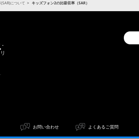
SAR)について
キッズフォン2の比吸収率（SAR）
Conduc
通
a
信・
search
エリ
ア
お問い合わせ
よくあるご質問