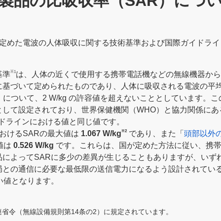
製品の比吸収率（SAR）につ
定めた電波の人体吸収に関する技術基準および国際ガイドライ
※1
基準
は、人体の近くで使用する携帯電話機などの無線機器から
に基づいて定められたものであり、人体に吸収される電波の平
tion Rate）について、2 W/kg の許容値を超えないこととして
として設定されており、世界保健機関（WHO）と協力関係にあ
ガイドラインにおける値と同じ値です。
※2
おけるSARの最大値は
1.067 W/kg
であり、また「
頭部以外
値は
0.526 W/kg
です。これらは、国が定めた方法に従い、携帯
品によってSARに多少の差異が生じることもありますが、いず
局との通信に必要な最低限の送信電力になるよう設計されてい
い値となります。
省令（無線設備規則第14条の2）に規定されています。