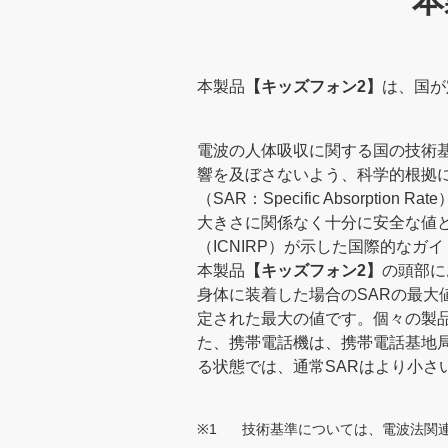
本
本製品
【キッズフォン2】
は、国が
電波の人体吸収に関する国の技術
響を及ぼさないよう、科学的根拠
（SAR：Specific Absorp
大きさに関係なく十分に安全な値
（ICNIRP）が示した国際的な
本製品
【キッズフォン2】
の頭部に
身体に装着した場合のSARの最大
定された最大の値です。個々の製
た、携帯電話機は、携帯電話基地
る状態では、通常SARはより小さ
※1
技術基準については、電波法関連