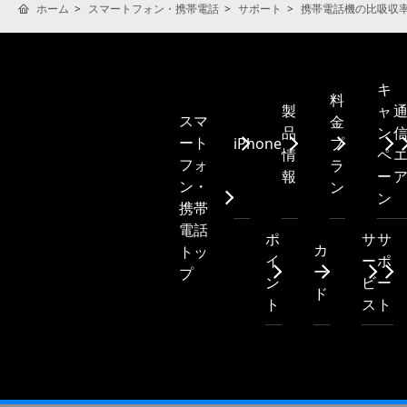
ホーム
スマートフォン・携帯電話
サポート
携帯電話機の比吸収率(
キ
料
製
ャ
スマ
金
品
ン
ート
iPhone
プ
情
ペ
フォ
ラ
報
ー
ン・
ン
ン
携帯
電話
ポ
サ
サ
カ
トッ
イ
ー
ポ
ー
プ
ン
ビ
ー
ド
ト
ス
ト