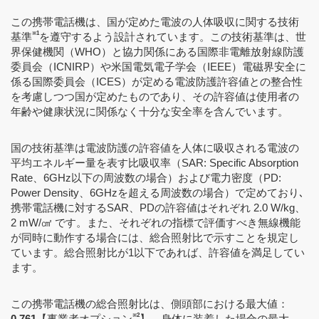
この携帯電話機は、国が定めた電波の人体吸収に関する技術
※1
基準
を遵守するよう設計されています。この技術基準は、世
界保健機関（WHO）と協力関係にある国際非電離放射線防護
委員会（ICNIRP）や米国電気電子学会（IEEE）電磁界安全に
係る国際委員会（ICES）が定める電波防護許容値との整合性
を考慮しつつ国が定めたものであり、その許容値は使用者の
年齢や健康状況に関係なく十分な安全率を含んでいます。
国の技術基準は電波防護の許容値を人体に吸収される電波の
平均エネルギー量を表す比吸収率（SAR: Specific Absorption
Rate、6GHz以下の周波数の場合）および電力密度（PD:
Power Density、6GHzを超える周波数の場合）で定めており､
携帯電話機に対するSAR、PDの許容値はそれぞれ 2.0 W/kg、
2 mW/㎠ です。また、それぞれの指標で評価すべき無線機能
が同時に動作する場合には、総合照射比で示すことを規定し
ています。総合照射比が1以下であれば、許容値を満足してい
ます。
この携帯電話機の総合照射比は、側頭部における最大値：
※2
0.761
【事業者オプション
】、身体に装着した場合の最大