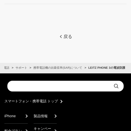
戻る
携帯電話
サポート
携帯電話機の比吸収率(SAR)について
LEITZ PHONE 3の電波防護
Conduct
Submit
a
search
スマートフォン・携帯電話 トップ
iPhone
製品情報
キャンペー
料金プラン