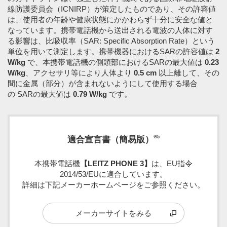
線防護委員会（ICNIRP）が策定したものであり、その許容値
は、使用者の年齢や健康状態にかかわらず十分に安全な値と
なっています。携帯電話機から送出される電波の人体に対す
る影響は、比吸収率（SAR: Specific Absorption Rate）という
単位を用いて測定します。携帯機器におけるSARの許容値は
2
W/kg
で、本携帯電話機の側頭部におけるSARの最大値は
0.23
W/kg
、アクセサリ等により人体より
0.5 cm
以上離して、その
間に金属（部分）が含まれないようにして使用する場合
の SARの最大値は
0.79 W/kg
です。
※5
適合宣言書（簡易版）
本携帯電話機
【LEITZ PHONE 3】
は、EU指令
2014/53/EUに適合しています。
詳細は下記メーカーホームページをご参照ください。
メーカーサイトをみる