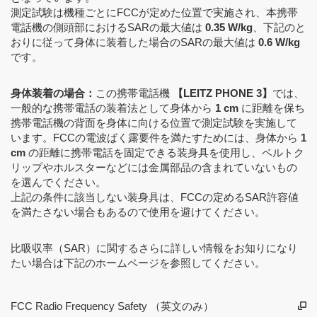
測定試験は機種ごとにFCCが定めた位置で実施され、本携帯
電話機の側頭部におけるSARの最大値は
0.35 W/kg
、下記のと
おりに従って身体に装着した場合のSARの最大値は
0.6 W/kg
です。
身体装着の場合：
この携帯電話機
【LEITZ PHONE 3】
では、
一般的な携帯電話の装着法として身体から
1 cm
に距離を保ち
携帯電話機の背面を身体に向ける位置で測定試験を実施して
います。FCCの電波ばく露要件を満たすためには、身体から
1
cm
の距離に携帯電話を固定できる装身具を使用し、ベルトク
リップやホルスターなどには金属部品の含まれていないもの
を選んでください。
上記の条件に該当しない装身具は、FCCの定めるSAR許容値
を満たさない場合もあるので使用を避けてください。
比吸収率（SAR）に関するさらに詳しい情報をお知りになり
たい場合は下記のホームページを参照してください。
FCC Radio Frequency Safety （英文のみ）