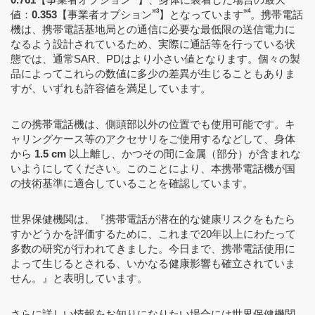
※3
※4
値：
0.353
【事業者オプション
】となっています
。携帯電話
機は、携帯電話基地局との通信に必要な最低限の送信電力に
なるよう設計されているため、実際に通話等を行っている状
態では、通常SAR、PDはより小さい値となります。個々の製
品によってこれらの数値に多少の差異が生じることもありま
すが、いずれも許容値を満足しています。
この携帯電話機は、側頭部以外の位置でも使用可能です。キ
ャリングケース等のアクセサリをご使用するなどして、身体
から
1.5 cm
以上離し、かつその間に金属（部分）が含まれな
いようにしてください。このことにより、本携帯電話機が国
の技術基準に適合していることを確認しています。
世界保健機関は、『携帯電話が潜在的な健康リスクをもたら
すかどうかを評価するために、これまで20年以上にわたって
多数の研究が行われてきました。今日まで、携帯電話使用に
よって生じるとされる、いかなる健康影響も確立されていま
せん。』と表明しています。
さらに詳しい情報をお知りになりたい場合には世界保健機関