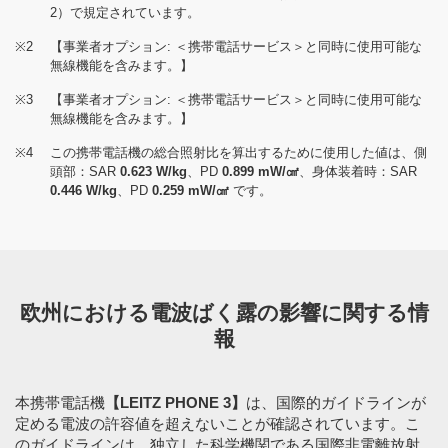
2）で規定されています。
※2
【事業者オプション: ＜携帯電話サービス＞と同時に使用可能な
無線機能を含みます。】
※3
【事業者オプション: ＜携帯電話サービス＞と同時に使用可能な
無線機能を含みます。】
※4
この携帯電話機の総合照射比を算出するために使用した値は、側
頭部：SAR
0.623 W/kg
、PD
0.899 mW/㎠
、身体装着時：SAR
0.446 W/kg
、PD
0.259 mW/㎠
です。
欧州における電波ばく露の影響に関する情
報
本携帯電話機
【LEITZ PHONE 3】
は、国際的ガイドラインが
定める電波の許容値を超えないことが確認されています。こ
のガイドラインは、独立した科学機関である国際非電離放射