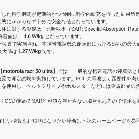
立した科学機関が定期的かつ周到に科学的研究を行った結果策
状態にかかわらず十分に安全な値となっています。
する影響は、比吸収率（SAR: Specific Absorption 
の許容値は、
1.6 W/kg
となっています。
た位置で実施され、本携帯電話機の側頭部におけるSARの最大
最大値は
1.27 W/kg
です。
【motorola razr 50 ultra】
では、一般的な携帯電話の装着法と
位置で測定試験を実施しています。FCCの電波ばく露要件を満
具を使用し、ベルトクリップやホルスターなどには金属部品の
FCCの定めるSAR許容値を満たさない場合もあるので使用を
に詳しい情報をお知りになりたい場合は下記のホームページを参