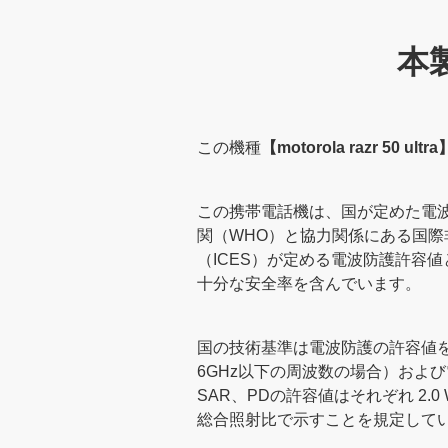
本
この機種
【motorola razr 50 ultra
この携帯電話機は、国が定めた電
関（WHO）と協力関係にある国際
（ICES）が定める電波防護許容
十分な安全率を含んでいます。
国の技術基準は電波防護の許容値を人体に
6GHz以下の周波数の場合）および電
SAR、PDの許容値はそれぞれ 2.
総合照射比で示すことを規定して