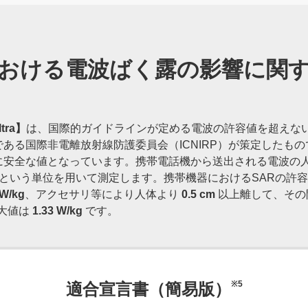
おける電波ばく露の影響に関
ltra】
は、国際的ガイドラインが定める電波の許容値を超えな
ある国際非電離放射線防護委員会（ICNIRP）が策定したも
に安全な値となっています。携帯電話機から送出される電波の
tion Rate）という単位を用いて測定します。携帯機器におけるSARの
 W/kg
、アクセサリ等により人体より
0.5 cm
以上離して、その
最大値は
1.33 W/kg
です。
※5
適合宣言書（簡易版）