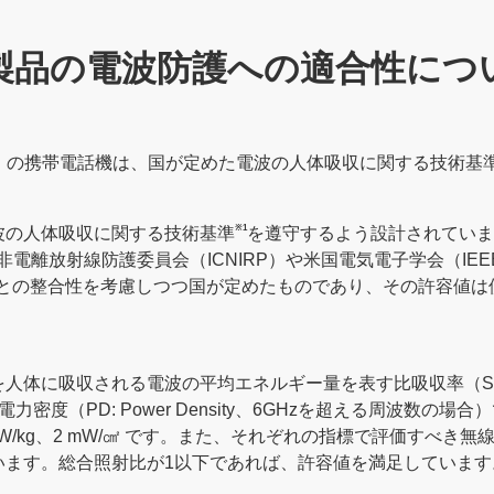
製品の電波防護への適合性につ
】
の携帯電話機は、国が定めた電波の人体吸収に関する技術基
※1
波の人体吸収に関する技術基準
を遵守するよう設計されていま
非電離放射線防護委員会（ICNIRP）や米国電気電子学会（IE
値との整合性を考慮しつつ国が定めたものであり、その許容値
吸収される電波の平均エネルギー量を表す比吸収率（SAR: Specifi
力密度（PD: Power Density、6GHzを超える周波数の
0 W/kg、2 mW/㎠ です。また、それぞれの指標で評価すべ
います。総合照射比が1以下であれば、許容値を満足しています