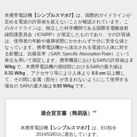
本携帯電話機
【シンプルスマホ7】
は、国際的ガイドラインが
定める電波の許容値を超えないことが確認されています。こ
のガイドラインは、独立した科学機関である国際非電離放射
線防護委員会（ICNIRP）が策定したものであり、その許容値
は、使用者の年齢や健康状態にかかわらず十分に安全な値と
なっています。携帯電話機から送出される電波の人体に対す
る影響は、比吸収率（SAR: Specific Absorption Rate）という
単位を用いて測定します。携帯機器におけるSARの許容値は
2
W/kg
で、本携帯電話機の側頭部におけるSARの最大値は
0.31 W/kg
、アクセサリ等により人体より
0.5 cm
以上離し
て、その間に金属（部分）が含まれないようにして使用する
場合の SARの最大値は
0.93 W/kg
です。
※4
適合宣言書（簡易版）
本携帯電話機
【シンプルスマホ7】
は、EU指令
2014/53/EUに適合しています。