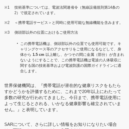
※1
技術基準については、電波法関連省令（無線設備規則第14条の
2）で規定されています。
※2
＜携帯電話サービス＞と同時に使用可能な無線機能を含みます。
※3
側頭部以外の位置におけるご使用方法
この携帯電話機は、側頭部以外の位置でも使用可能です。キ
ャリングケース等のアクセサリをご使用になるなどして、身
体から
1.5 cm
以上離し、かつその間に金属（部分）が含まれ
ないようにすることで、この携帯電話機は電波の人体吸収に
関する国の技術基準および電波防護の国際ガイドラインに適
合します。
世界保健機関は、『携帯電話が潜在的な健康リスクをもたら
すかどうかを評価するために、これまで20年以上にわたって
多数の研究が行われてきました。今日まで、携帯電話使用に
よって生じるとされる、いかなる健康影響も確立されていま
せん。』と表明しています。
SARについて、さらに詳しい情報をお知りになりたい場合