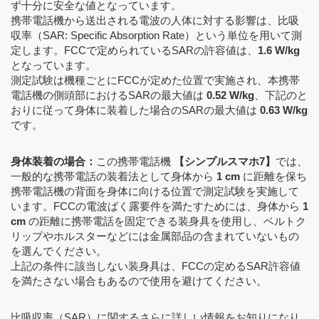
ず十分に安全な値となっています。
携帯電話機から送出される電波の人体に対する影響は、比吸
収率（SAR: Specific Absorption Rate）という単位を用いて測
定します。FCCで定められているSARの許容値は、
1.6 W/kg
となっています。
測定試験は機種ごとにFCCが定めた位置で実施され、本携帯
電話機の側頭部におけるSARの最大値は
0.52 W/kg
、下記のと
おりに従って身体に装着した場合のSARの最大値は
0.63 W/kg
です。
身体装着の場合：
この携帯電話機
【シンプルスマホ7】
では、
一般的な携帯電話の装着法として身体から
1 cm
に距離を保ち
携帯電話機の背面を身体に向ける位置で測定試験を実施して
います。FCCの電波ばく露要件を満たすためには、身体から
1
cm
の距離に携帯電話を固定できる装身具を使用し、ベルトク
リップやホルスターなどには金属部品の含まれていないもの
を選んでください。
上記の条件に該当しない装身具は、FCCの定めるSAR許容値
を満たさない場合もあるので使用を避けてください。
比吸収率（SAR）に関するさらに詳しい情報をお知りになり