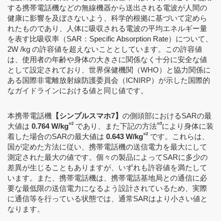
する携帯電話機などの無線機器から送出される電波が人間の
健康に影響を及ぼさないよう、科学的根拠に基づいて定めら
れたものであり、人体に吸収される電波の平均エネルギー量
を表す比吸収率（SAR：Specific Absorption Rate）について、
2W /kg の許容値を超えないこととしています。この許容値
は、使用者の年齢や身体の大きさに関係なく十分に安全な値
として設定されており、世界保健機関（WHO）と協力関係に
ある国際非電離放射線防護委員会（ICNIRP）が示した国際的
なガイドラインにおける値と同じ値です。
本携帯電話機
【シンプルスマホ7】
の側頭部におけるSARの最
※2
※3
大値は
0.764 W/kg
であり、また下記の方法
により身体に装
※2
着した場合のSARの最大値は
0.643 W/kg
です。これらは、
国が定めた方法に従い、携帯電話機の送信電力を最大にして
測定された最大の値です。個々の製品によってSARに多少の
差異が生じることもありますが、いずれも許容値を満たして
います。また、携帯電話機は、携帯電話基地局との通信に必
要な最低限の送信電力になるよう設計されているため、実際
に通信等を行っている状態では、通常SARはより小さい値と
なります。